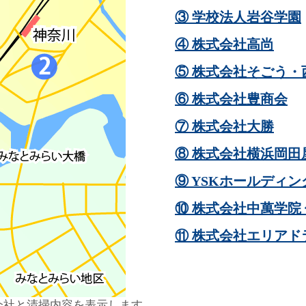
③ 学校法人岩谷学園
④ 株式会社高尚
⑤ 株式会社そごう・
⑥ 株式会社豊商会
⑦ 株式会社大勝
⑧ 株式会社横浜岡田
⑨ YSKホールディ
⑩ 株式会社中萬学院
⑪ 株式会社エリアド
会社と清掃内容を表示します。