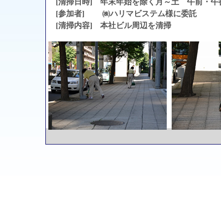
[清掃日時] 年末年始を除く月～土 午前・午
[参加者] ㈱ハリマビステム様に委託
[清掃内容] 本社ビル周辺を清掃