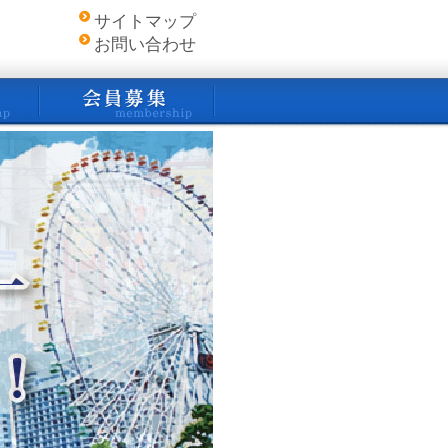
サイトマップ
お問い合わせ